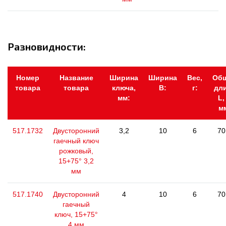
Разновидности:
Номер
Название
Ширина
Ширина
Вес,
Об
товара
товара
ключа,
В:
г:
дл
мм:
L,
м
517.1732
Двусторонний
3,2
10
6
70
гаечный ключ
рожковый,
15+75° 3,2
мм
517.1740
Двусторонний
4
10
6
70
гаечный
ключ, 15+75°
4 мм