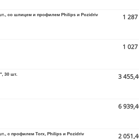
шт., со шлицем и профилем Philips и Pozidriv
1 287
1 027
, 30 шт.
3 455,4
6 939,4
т., с профилем Torx, Philips и Pozidriv
2 051,4