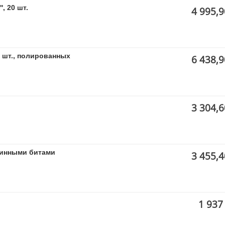
, 20 шт.
4 995,9
1 шт., полированных
6 438,9
3 304,6
 длинными битами
3 455,4
1 937