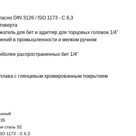
сно DIN 3126 / ISO 1173 - C 6,3
товерта
тель для бит и адаптер для торцовых головок 1/4"
нений в промышленности и мелком ручном
иболее распространенных бит 1/4"
сплава с глянцевым хромированным покрытием
анный
,35
я сталь S2
SO 1173 - C 6,3