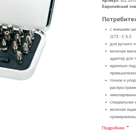
Артикул:
911.207
Европейский тов
Потребител
с внешним ше
1173 - C 6,3
для ручного 
включая магн
адаптер для т
идеально под
промышленнос
точное и упо
распространен
никелированн
специальная 
включая ящик
хромированн
Подробнее