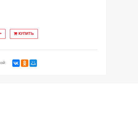
>
КУПИТЬ
ой: