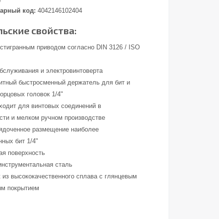
0
арный код:
4042146102404
ьские свойства:
стигранным приводом согласно DIN 3126 / ISO
обслуживания и электровинтоверта
итный быстросменный держатель для бит и
орцовых головок 1/4"
ходит для винтовых соединений в
ти и мелком ручном производстве
рядоченное размещение наиболее
ных бит 1/4"
ая поверхность
инструментальная сталь
 из высококачественного сплава с глянцевым
ым покрытием