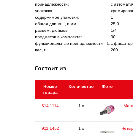
принадлежности:
с автомати
упаковка:
хромирован
содержимое упаковки:
1
общая длина L, в мм:
25.0
разъем, дюймов:
1/4
предметов в комплекте:
30
функциональные принадлежности - 1:
с фиксато
вес, г:
260
Состоит из
Номер
Количество
Фото
товара
514.1114
1 x
Магн
911.1452
1 x
Четыр