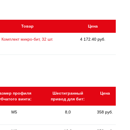
Товар
Цена
Комплект микро-бит, 32 шт.
4 172.40 руб.
азмер профиля
Шестигранный
Цена
убчатого винта:
привод для бит:
M5
8,0
358 руб.