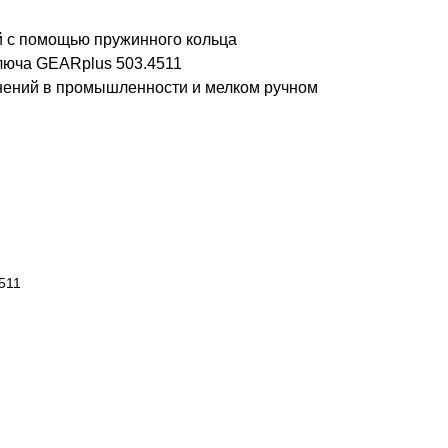
 с помощью пружинного кольца
люча GEARplus 503.4511
нений в промышленности и мелком ручном
511