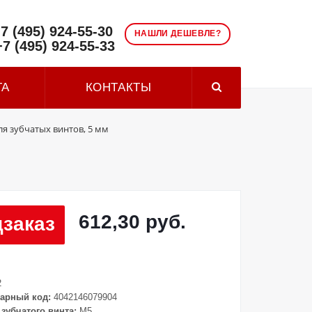
7 (495) 924-55-30
НАШЛИ ДЕШЕВЛЕ?
+7 (495) 924-55-33
ТА
КОНТАКТЫ
я зубчатых винтов, 5 мм
612,30 руб.
заказ
2
арный код:
4042146079904
зубчатого винта:
M5