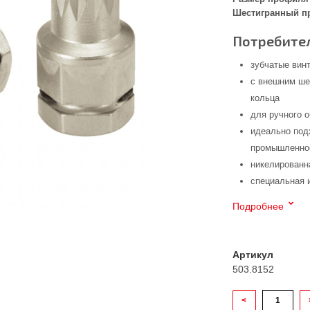
Шестигранный пр
Потребител
зубчатые вин
с внешним ше
кольца
для ручного 
идеально под
промышленнос
никелированн
специальная 
Подробнее
Артикул
503.8152
<