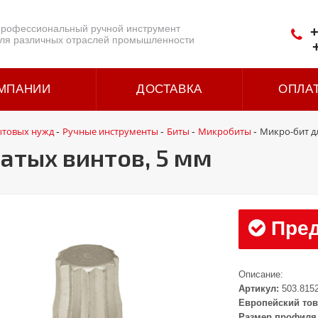
рофессиональный ручной инструмент
+
ля различных отраслей промышленности
МПАНИИ
ДОСТАВКА
ОПЛА
ытовых нужд
Ручные инструменты
Биты
Микробиты
Микро-бит дл
-
-
-
-
атых винтов, 5 мм
Пред
Описание:
Артикул:
503.815
Европейский тов
Размер профиля 