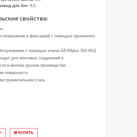
ивод для бит:
8,0
ьские свойства:
ты
стигранником и фиксацией с помощью пружинного
обслуживания с помощью ключа GEARplus 503.4511
ходит для винтовых соединений в
ти и мелком ручном производстве
ая поверхность
инструментальная сталь
>
КУПИТЬ