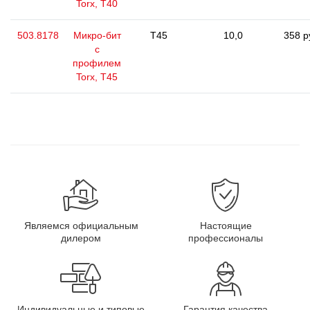
Torx, Т40
503.8178
Микро-бит
T45
10,0
358 р
с
профилем
Torx, Т45
Являемся официальным
Настоящие
дилером
профессионалы
Индивидуальные и типовые
Гарантия качества