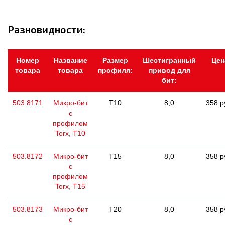
Разновидности:
Номер
Название
Размер
Шестигранный
Цен
товара
товара
профиля:
привод для
бит:
503.8171
Микро-бит
T10
8,0
358 р
с
профилем
Torx, Т10
503.8172
Микро-бит
T15
8,0
358 р
с
профилем
Torx, Т15
503.8173
Микро-бит
T20
8,0
358 р
с