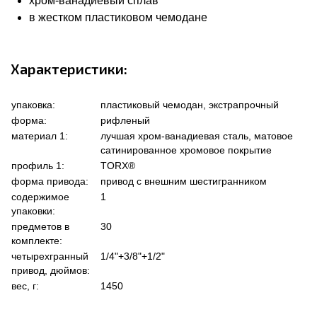
хром-ванадиевый сплав
в жестком пластиковом чемодане
Характеристики:
упаковка:
пластиковый чемодан, экстрапрочный
форма:
рифленый
материал 1:
лучшая хром-ванадиевая сталь, матовое
сатинированное хромовое покрытие
профиль 1:
TORX®
форма привода:
привод с внешним шестигранником
содержимое
1
упаковки:
предметов в
30
комплекте:
четырехгранный
1/4"+3/8"+1/2"
привод, дюймов:
вес, г:
1450