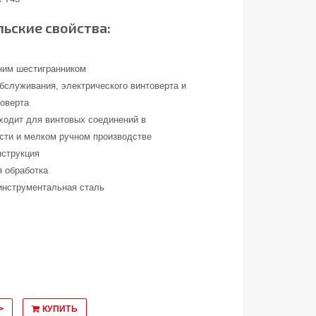
ьские свойства:
ним шестигранником
обслуживания, электрического винтоверта и
товерта
ходит для винтовых соединений в
ти и мелком ручном производстве
нструкция
я обработка
инструментальная сталь
>
КУПИТЬ