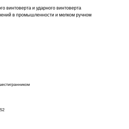
ого винтоверта и ударного винтоверта
нений в промышленности и мелком ручном
шестигранником
 S2