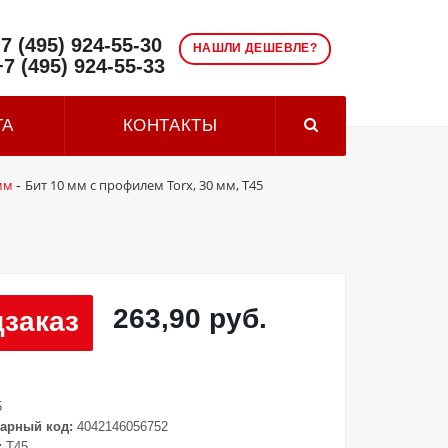
7 (495) 924-55-30
НАШЛИ ДЕШЕВЛЕ?
+7 (495) 924-55-33
ТА
КОНТАКТЫ
мм
Бит 10 мм с профилем Torx, 30 мм, Т45
-
263,90 руб.
заказ
5
арный код:
4042146056752
:
T45