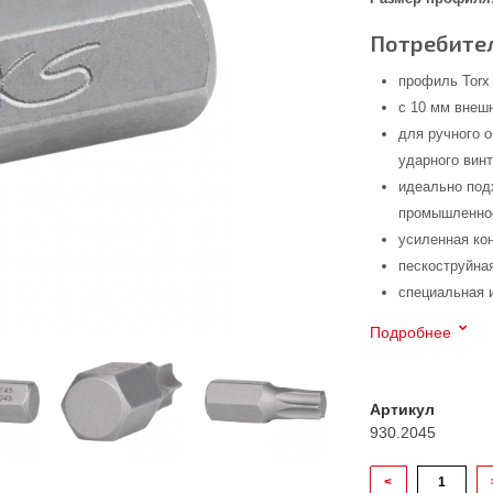
Потребител
профиль Torx
с 10 мм внеш
для ручного 
ударного вин
идеально под
промышленнос
усиленная ко
пескоструйна
специальная 
Подробнее
Артикул
930.2045
<