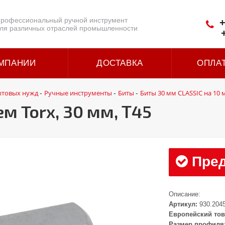
рофессиональный ручной инструмент
+
ля различных отраслей промышленности
МПАНИИ
ДОСТАВКА
ОПЛА
ытовых нужд
Ручные инструменты
Биты
Биты 30 мм CLASSIC на 10 
-
-
-
м Torx, 30 мм, Т45
Пред
Описание:
Артикул:
930.204
Европейский тов
Размер профиля