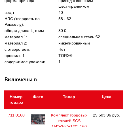
форма привода:
привод с внешним
шестигранником
вес, г:
40
HRC (твердость по
58 - 62
Роквеллу):
общая длина L, в мм:
30.0
материал 1:
специальная сталь S2
материал 2:
никелированный
с отверстием:
Нет
профиль 1:
TORX®
содержимое упаковки:
1
Включены в
Номер
Фото
Товар
Цена
товара
711.0160
Комплект торцовых
29 503.96 руб.
ключей SCS
1/4"+3/8"+1/2'', 160