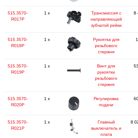
515.3570-
1 x
Трансмиссия с
8 
R017P
направляющей
зубчатой рейки
515.3570-
1 x
Рукоятка для
1
R018P
резьбового
стержня
515.3570-
1 x
Винт для
53
R019P
рукоятки
резьбового
стержня
515.3570-
1 x
Регулировка
60
R020P
подачи
515.3570-
1 x
Главный
8 0
R021P
выключатель и
плата