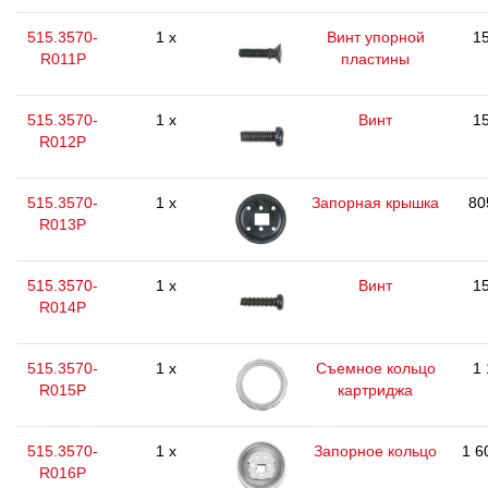
515.3570-
1 x
Винт упорной
15
R011P
пластины
515.3570-
1 x
Винт
15
R012P
515.3570-
1 x
Запорная крышка
80
R013P
515.3570-
1 x
Винт
15
R014P
515.3570-
1 x
Съемное кольцо
1 
R015P
картриджа
515.3570-
1 x
Запорное кольцо
1 6
R016P