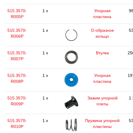
515.3570-
1 x
Упорная
98
R005P
пластина
515.3570-
1 x
O-образное
53
R006P
кольцо
515.3570-
1 x
Втулка
25
R007P
515.3570-
1 x
Упорная
19
R008P
пластина
515.3570-
1 x
Зажим упорной
1 
R009P
плиты
515.3570-
1 x
Пружина упорной
53
R010P
пластины