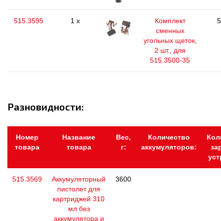
515.3595
1 x
Комплект
5
сменных
угольных щеток,
2 шт., для
515.3500-35
Разновидности:
Номер
Название
Вес,
Количество
Кол
товара
товара
г:
аккумуляторов:
за
уст
515.3569
Аккумуляторный
3600
пистолет для
картриджей 310
мл без
аккумулятора и