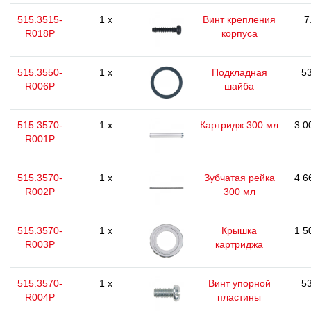
515.3515-
1 x
Винт крепления
7
R018P
корпуса
515.3550-
1 x
Подкладная
53
R006P
шайба
515.3570-
1 x
Картридж 300 мл
3 0
R001P
515.3570-
1 x
Зубчатая рейка
4 6
R002P
300 мл
515.3570-
1 x
Крышка
1 5
R003P
картриджа
515.3570-
1 x
Винт упорной
53
R004P
пластины