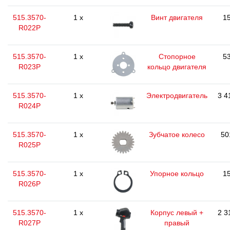
515.3570-
1 x
Винт двигателя
15
R022P
515.3570-
1 x
Стопорное
53
R023P
кольцо двигателя
515.3570-
1 x
Электродвигатель
3 4
R024P
515.3570-
1 x
Зубчатое колесо
50
R025P
515.3570-
1 x
Упорное кольцо
15
R026P
515.3570-
1 x
Корпус левый +
2 3
R027P
правый