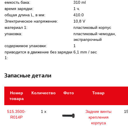
емкость бака:
310 ml
время зарядки:
1 ч.
общая длина L, в мм:
410.0
Электрическое напряжение:
10,8 V
материал 1:
пластиковый корпус
упаковка:
пластиковый чемодан,
экстрапрочный
содержимое упаковки:
1
приводится в движение без зарядки
6,1 mm / sec
1:
Запасные детали
Номер
Количество
Фото
Товар
товара
515.3500-
1 x
Задние винты
15
R014P
крепления
корпуса