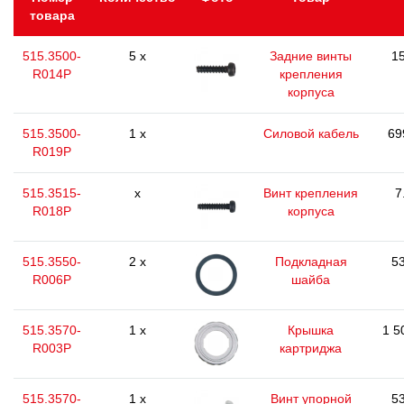
товара
515.3500-
5 x
Задние винты
15
R014P
крепления
корпуса
515.3500-
1 x
Силовой кабель
69
R019P
515.3515-
x
Винт крепления
7
R018P
корпуса
515.3550-
2 x
Подкладная
53
R006P
шайба
515.3570-
1 x
Крышка
1 5
R003P
картриджа
515.3570-
1 x
Винт упорной
53