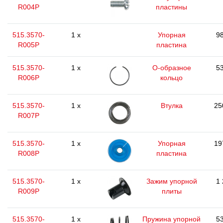
R004P
пластины
515.3570-
1 x
Упорная
98
R005P
пластина
515.3570-
1 x
O-образное
53
R006P
кольцо
515.3570-
1 x
Втулка
25
R007P
515.3570-
1 x
Упорная
19
R008P
пластина
515.3570-
1 x
Зажим упорной
1 
R009P
плиты
515.3570-
1 x
Пружина упорной
53