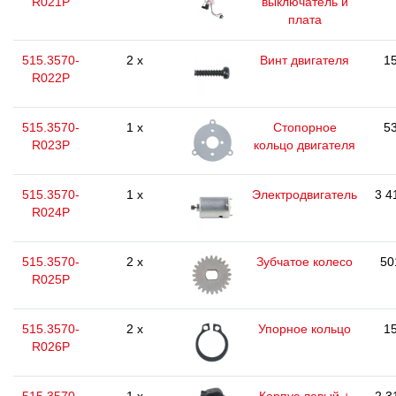
R021P
выключатель и
плата
515.3570-
2 x
Винт двигателя
15
R022P
515.3570-
1 x
Стопорное
53
R023P
кольцо двигателя
515.3570-
1 x
Электродвигатель
3 4
R024P
515.3570-
2 x
Зубчатое колесо
50
R025P
515.3570-
2 x
Упорное кольцо
15
R026P