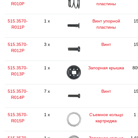
R010P
пластины
515.3570-
1 x
Винт упорной
15
R011P
пластины
515.3570-
3 x
Винт
15
R012P
515.3570-
1 x
Запорная крышка
80
R013P
515.3570-
7 x
Винт
15
R014P
515.3570-
1 x
Съемное кольцо
1 
R015P
картриджа