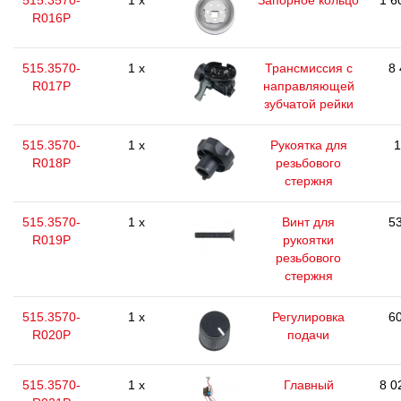
515.3570-
1 x
Запорное кольцо
1 6
R016P
515.3570-
1 x
Трансмиссия с
8 
R017P
направляющей
зубчатой рейки
515.3570-
1 x
Рукоятка для
1
R018P
резьбового
стержня
515.3570-
1 x
Винт для
53
R019P
рукоятки
резьбового
стержня
515.3570-
1 x
Регулировка
60
R020P
подачи
515.3570-
1 x
Главный
8 0