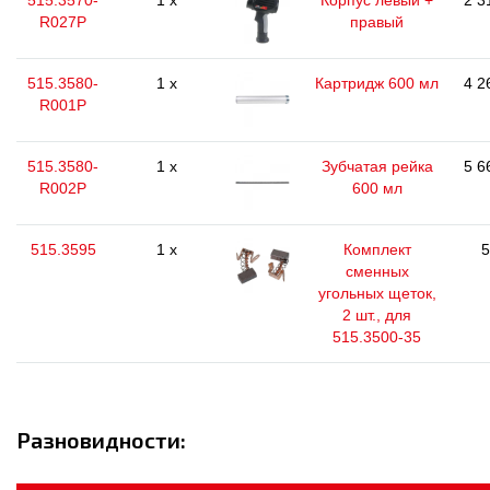
515.3570-
1 x
Корпус левый +
2 3
R027P
правый
515.3580-
1 x
Картридж 600 мл
4 2
R001P
515.3580-
1 x
Зубчатая рейка
5 6
R002P
600 мл
515.3595
1 x
Комплект
5
сменных
угольных щеток,
2 шт., для
515.3500-35
Разновидности: