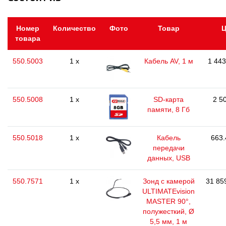
Номер
Количество
Фото
Товар
Ц
товара
550.5003
1 x
Кабель AV, 1 м
1 443
550.5008
1 x
SD-карта
2 5
памяти, 8 Гб
550.5018
1 x
Кабель
663.
передачи
данных, USB
550.7571
1 x
Зонд с камерой
31 85
ULTIMATEvision
MASTER 90°,
полужесткий, Ø
5,5 мм, 1 м