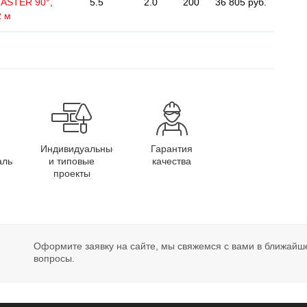
MASTER 90°,
5.5
2.0
200
36 805 руб.
2 м
Индивидуальные
Гарантия
алы
и типовые
качества
проекты
Оформите заявку на сайте, мы свяжемся с вами в ближайш
вопросы.