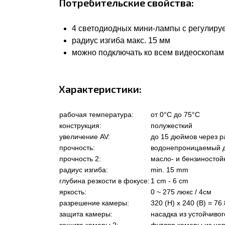
Потребительские свойства:
4 светодиодных мини-лампы с регулиру
радиус изгиба макс. 15 мм
можно подключать ко всем видеоскопа
Характеристики:
рабочая температура:
от 0°C до 75°C
конструкция:
полужесткий
увеличение AV:
до 15 дюймов через р
прочность:
водонепроницаемый до
прочность 2:
масло- и бензиностой
радиус изгиба:
min. 15 mm
глубина резкости в фокусе:
1 cm - 6 cm
яркость:
0 ~ 275 люкс / 4cм
разрешение камеры:
320 (H) x 240 (В) = 76
защита камеры:
насадка из устойчиво