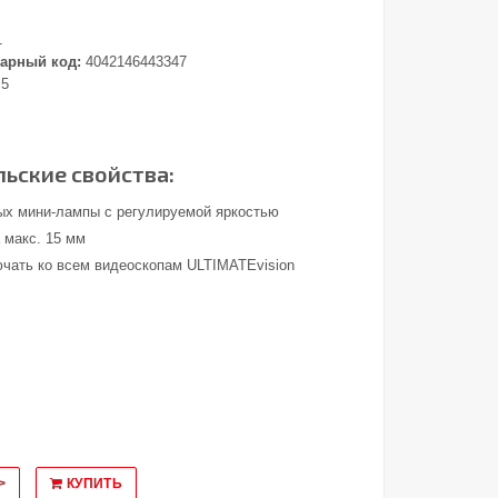
1
арный код:
4042146443347
.5
ьские свойства:
ых мини-лампы с регулируемой яркостью
 макс. 15 мм
чать ко всем видеоскопам ULTIMATEvision
>
КУПИТЬ