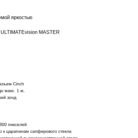
емой яркостью
м ULTIMATEvision MASTER
азъем Cinch
 макс. 1 м,
кий зонд
.800 пикселей
го к царапинам сапфирового стекла