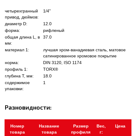
четырехгранный
1/4"
привод, дюймов:
диаметр D:
12.0
форма:
рифленый
общая длина L, в
37.0
мм:
материал 1:
лучшая хром-ванадиевая сталь, матовое
сатинированное хромовое покрытие
норма:
DIN 3120, ISO 1174
профиль 1:
TORX®
глубина Т, мм:
18.0
содержимое
1
упаковки:
Разновидности:
Номер
Название
Размер
Вес,
Цена
товара
товара
профиля
г: