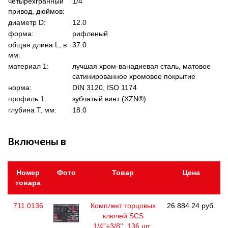
четырехгранный
1/4"
привод, дюймов:
диаметр D:
12.0
форма:
рифленый
общая длина L, в
37.0
мм:
материал 1:
лучшая хром-ванадиевая сталь, матовое
сатинированное хромовое покрытие
норма:
DIN 3120, ISO 1174
профиль 1:
зубчатый винт (XZN®)
глубина Т, мм:
18.0
Включены в
Номер
Фото
Товар
Цена
товара
711.0136
Комплект торцовых
26 884.24 руб.
ключей SCS
1/4"+3/8'', 136 шт.,