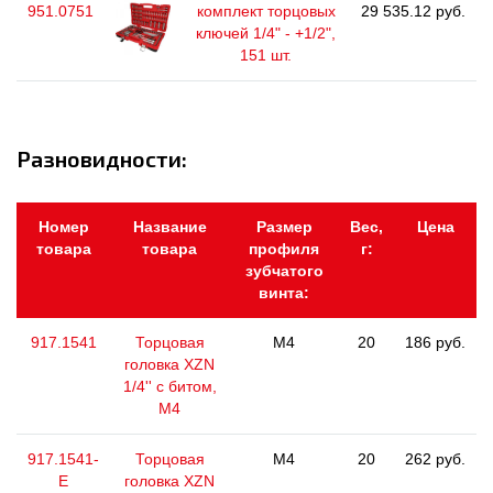
951.0751
комплект торцовых
29 535.12 руб.
ключей 1/4" - +1/2",
151 шт.
Разновидности:
Номер
Название
Размер
Вес,
Цена
товара
товара
профиля
г:
зубчатого
винта:
917.1541
Торцовая
M4
20
186 руб.
головка XZN
1/4'' с битом,
M4
917.1541-
Торцовая
M4
20
262 руб.
E
головка XZN