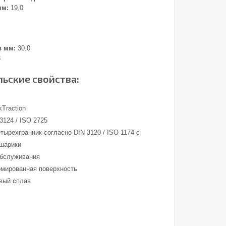
мм:
19,0
в мм:
30.0
3
ьские свойства:
Traction
3124 / ISO 2725
тырехгранник согласно DIN 3120 / ISO 1174 с
 шарики
обслуживания
омированная поверхность
вый сплав