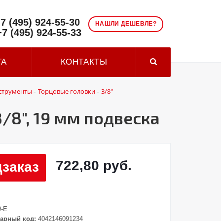
7 (495) 924-55-30
НАШЛИ ДЕШЕВЛЕ?
+7 (495) 924-55-33
ТА
КОНТАКТЫ
струменты
Торцовые головки
3/8"
-
-
8", 19 мм подвеска
722,80 руб.
заказ
9-E
арный код:
4042146091234