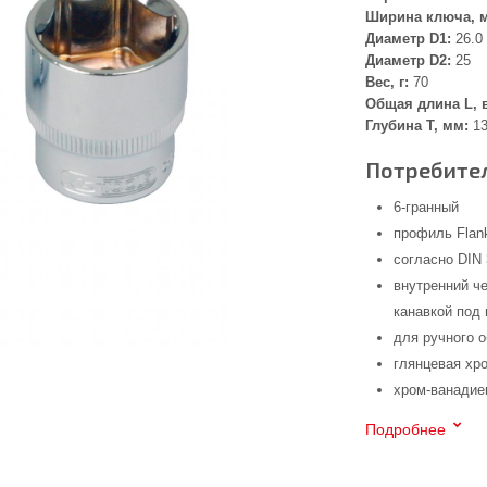
Ширина ключа, 
Диаметр D1:
26.0
Диаметр D2:
25
Вес, г:
70
Общая длина L, 
Глубина Т, мм:
1
Потребител
6-гранный
профиль Flank
согласно DIN 
внутренний че
канавкой под
для ручного 
глянцевая хр
хром-ванадие
Подробнее