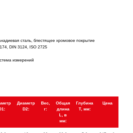
надиевая сталь, блестящее хромовое покрытие
174, DIN 3124, ISO 2725
истема измерений
аметр
Диаметр
Вес,
Общая
Глубина
Цена
D1:
D2:
г:
длина
Т, мм:
L, в
мм: