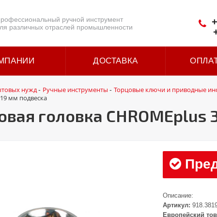
рофессиональный ручной инструмент
+
ля различных отраслей промышленности
МПАНИИ
ДОСТАВКА
ОПЛА
ытовых нужд
Ручные инструменты
Торцовые ключи и приводные ин
-
-
 19 мм подвеска
вая головка CHROMEplus 3/
Пред
Описание:
Артикул:
918.381
Европейский тов