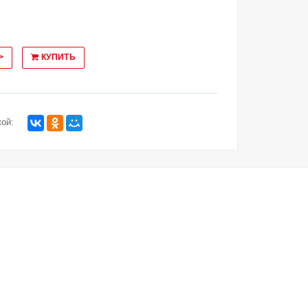
>
КУПИТЬ
ой: