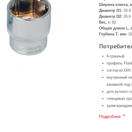
Ширина ключа, 
Диаметр D1:
29.8
Диаметр D2:
26.6
Вес, г:
82
Общая длина L, 
Глубина Т, мм:
16
Потребител
6-гранный
профиль Flank
согласно DIN 
внутренний че
канавкой под
для ручного 
глянцевая хр
хром-ванадие
Подробнее