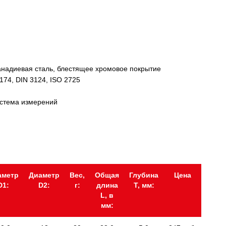
надиевая сталь, блестящее хромовое покрытие
174, DIN 3124, ISO 2725
истема измерений
аметр
Диаметр
Вес,
Общая
Глубина
Цена
D1:
D2:
г:
длина
Т, мм:
L, в
мм: