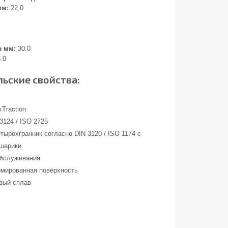
мм:
22,0
в мм:
30.0
.0
ьские свойства:
Traction
3124 / ISO 2725
тырехгранник согласно DIN 3120 / ISO 1174 с
 шарики
обслуживания
омированная поверхность
вый сплав