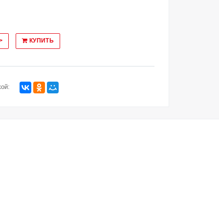
>
КУПИТЬ
ой: