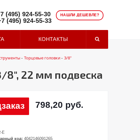
7 (495) 924-55-30
НАШЛИ ДЕШЕВЛЕ?
+7 (495) 924-55-33
ТА
КОНТАКТЫ
струменты
Торцовые головки
3/8"
-
-
/8", 22 мм подвеска
798,20 руб.
заказ
2-E
арный код:
4042146091265