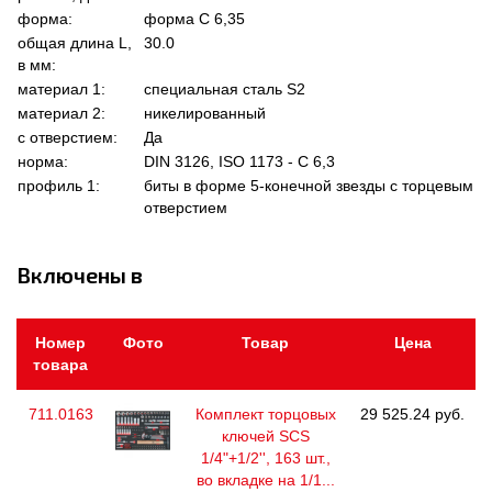
форма:
форма C 6,35
общая длина L,
30.0
в мм:
материал 1:
специальная сталь S2
материал 2:
никелированный
с отверстием:
Да
норма:
DIN 3126, ISO 1173 - C 6,3
профиль 1:
биты в форме 5-конечной звезды с торцевым
отверстием
Включены в
Номер
Фото
Товар
Цена
товара
711.0163
Комплект торцовых
29 525.24 руб.
ключей SCS
1/4"+1/2'', 163 шт.,
во вкладке на 1/1...