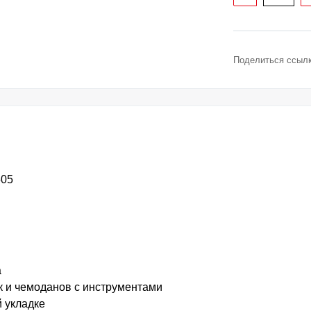
Поделиться ссылк
505
а
к и чемоданов с инструментами
 укладке