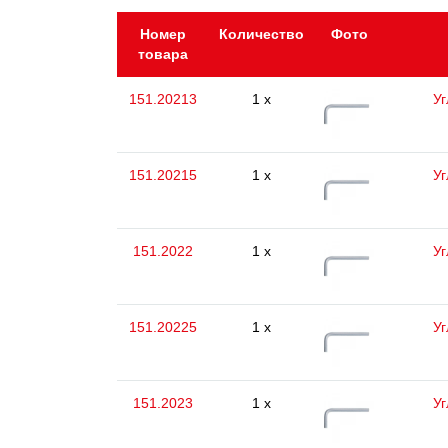
Номер
Количество
Фото
товара
151.20213
1 x
Уг
151.20215
1 x
Уг
151.2022
1 x
Уг
151.20225
1 x
Уг
151.2023
1 x
Уг