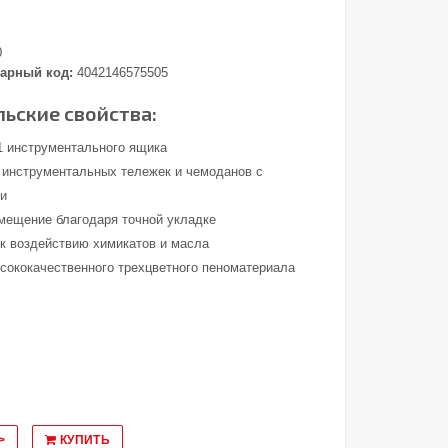
0
арный код:
4042146575505
ьские свойства:
/1 инструментального ящика
 инструментальных тележек и чемоданов с
ми
мещение благодаря точной укладке
 к воздействию химикатов и масла
ысококачественного трехцветного пеноматериала
>
КУПИТЬ