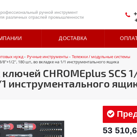
рофессиональный ручной инструмент
+
ля различных отраслей промышленности
МПАНИИ
ДОСТАВКА
ОПЛА
ытовых нужд
Ручные инструменты
Тележки / модульные системы
-
-
"+1/2'', 180 шт., во вкладке на 1/1 инструментального ящика
ключей CHROMEplus SCS 1/4"
 1/1 инструментального ящи
Пред
53 510,6