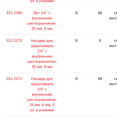
шт. в упаковке
911.2390
Бит 1/4'' с
8
66
с
внутренним
инс
шестигранником,
25 мм, 8 мм
911.2270
Насадка для
8
9
с
шуруповерта
инс
1/4" с
внутренним
шестигранником,
25 мм, 8 мм
911.2271
Насадка для
8
58
с
шуруповерта
инс
1/4" с
внутренним
шестигранником,
25 мм, 8 мм, 5
шт. в упаковке