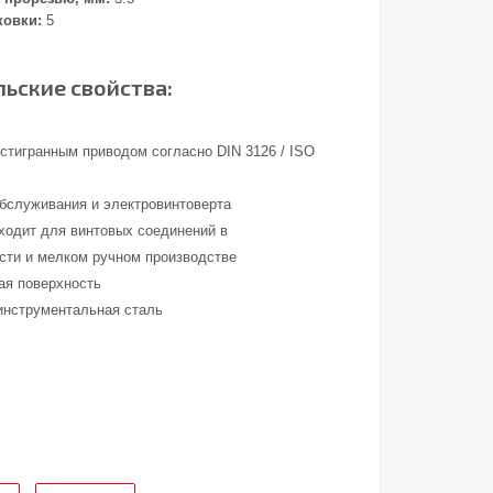
ковки:
5
ьские свойства:
стигранным приводом согласно DIN 3126 / ISO
обслуживания и электровинтоверта
ходит для винтовых соединений в
ти и мелком ручном производстве
ая поверхность
инструментальная сталь