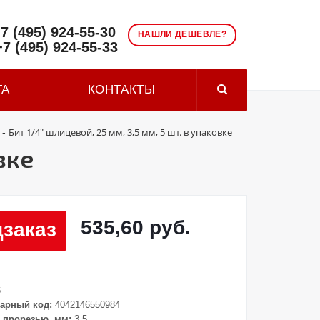
7 (495) 924-55-30
НАШЛИ ДЕШЕВЛЕ?
+7 (495) 924-55-33
ТА
КОНТАКТЫ
Бит 1/4" шлицевой, 25 мм, 3,5 мм, 5 шт. в упаковке
-
вке
535,60 руб.
заказ
6
арный код:
4042146550984
 прорезью, мм:
3.5