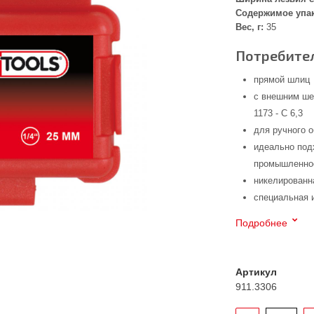
Содержимое упа
Вес, г:
35
Потребител
прямой шлиц
с внешним ше
1173 - C 6,3
для ручного 
идеально под
промышленнос
никелированн
специальная 
Подробнее
Артикул
911.3306