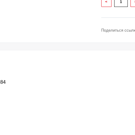
<
Поделиться ссылк
984