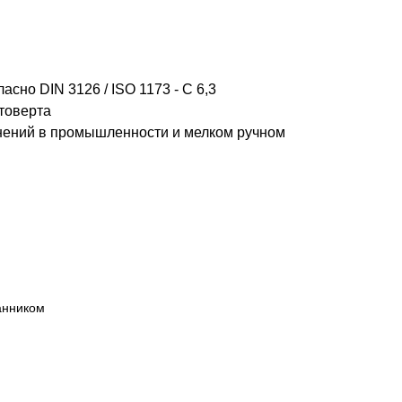
сно DIN 3126 / ISO 1173 - C 6,3
товерта
нений в промышленности и мелком ручном
анником