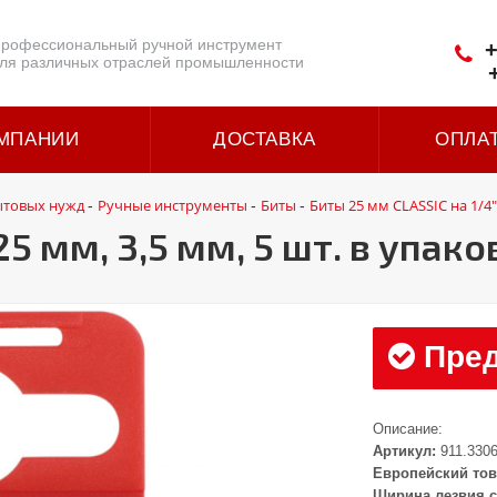
рофессиональный ручной инструмент
+
ля различных отраслей промышленности
МПАНИИ
ДОСТАВКА
ОПЛА
ытовых нужд
Ручные инструменты
Биты
Биты 25 мм CLASSIC на 1/4"
-
-
-
5 мм, 3,5 мм, 5 шт. в упако
Пред
Описание:
Артикул:
911.330
Европейский тов
Ширина лезвия с