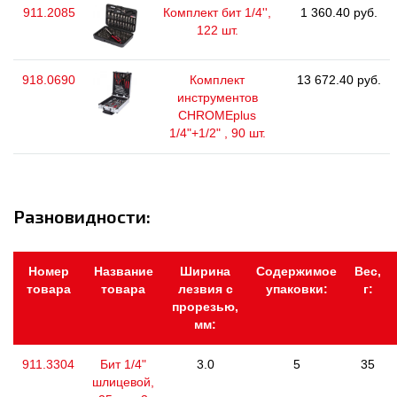
911.2085
Комплект бит 1/4'',
1 360.40 руб.
122 шт.
918.0690
Комплект
13 672.40 руб.
инструментов
CHROMEplus
1/4"+1/2" , 90 шт.
Разновидности:
Номер
Название
Ширина
Содержимое
Вес,
товара
товара
лезвия с
упаковки:
г:
прорезью,
мм:
911.3304
Бит 1/4"
3.0
5
35
шлицевой,