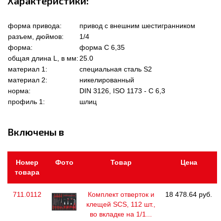
Характеристики:
форма привода:
привод с внешним шестигранником
разъем, дюймов:
1/4
форма:
форма C 6,35
общая длина L, в мм:
25.0
материал 1:
специальная сталь S2
материал 2:
никелированный
норма:
DIN 3126, ISO 1173 - C 6,3
профиль 1:
шлиц
Включены в
Номер
Фото
Товар
Цена
товара
711.0112
Комплект отверток и
18 478.64 руб.
клещей SCS, 112 шт.,
во вкладке на 1/1...