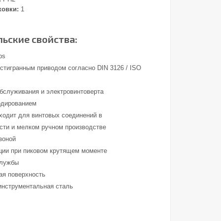
ковки:
1
ьские свойства:
ps
стигранным приводом согласно DIN 3126 / ISO
обслуживания и электровинтоверта
одированием
ходит для винтовых соединений в
ти и мелком ручном производстве
зоной
ции при пиковом крутящем моменте
службы
ая поверхность
инструментальная сталь