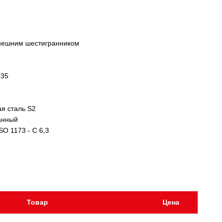
внешним шестигранником
,35
я сталь S2
анный
SO 1173 - C 6,3
Товар
Цена