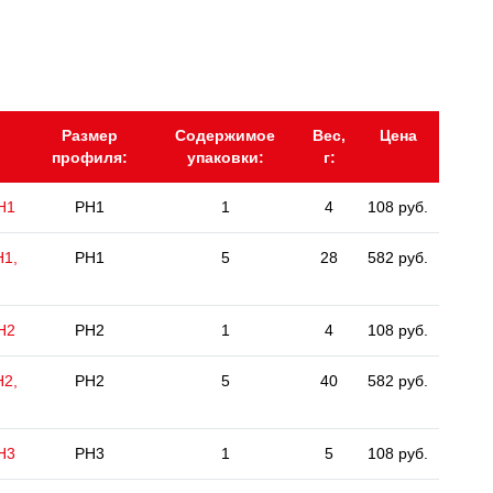
Размер
Содержимое
Вес,
Цена
профиля:
упаковки:
г:
H1
PH1
1
4
108 руб.
H1,
PH1
5
28
582 руб.
H2
PH2
1
4
108 руб.
H2,
PH2
5
40
582 руб.
H3
PH3
1
5
108 руб.