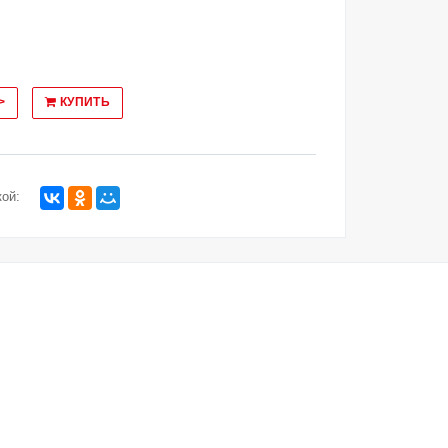
>
КУПИТЬ
ой: