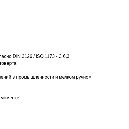
сно DIN 3126 / ISO 1173 - C 6,3
товерта
нений в промышленности и мелком ручном
 моменте