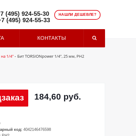
7 (495) 924-55-30
НАШЛИ ДЕШЕВЛЕ?
+7 (495) 924-55-33
ТА
КОНТАКТЫ
на 1/4"
Бит TORSIONpower 1/4", 25 мм, PH2
-
184,60 руб.
заказ
0
арный код:
4042146476598
:
PH2