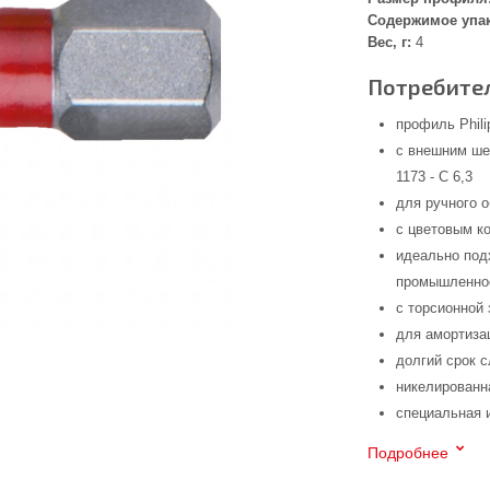
Содержимое упа
Вес, г:
4
Потребител
профиль Phili
с внешним ше
1173 - C 6,3
для ручного 
с цветовым к
идеально под
промышленнос
с торсионной 
для амортиза
долгий срок 
никелированн
специальная 
Подробнее