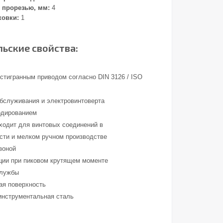
 прорезью, мм:
4
ковки:
1
ьские свойства:
стигранным приводом согласно DIN 3126 / ISO
обслуживания и электровинтоверта
одированием
ходит для винтовых соединений в
ти и мелком ручном производстве
зоной
ции при пиковом крутящем моменте
службы
ая поверхность
инструментальная сталь