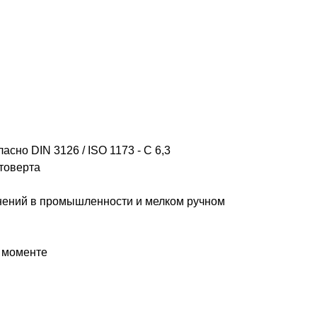
сно DIN 3126 / ISO 1173 - C 6,3
товерта
нений в промышленности и мелком ручном
 моменте