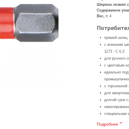
Ширина лезвия с
Содержимое упа
Вес, г:
4
Потребител
прямой шлиц
с внешним ше
1173 - C 6,3
для ручного 
с цветовым к
идеально под
промышленнос
с торсионной 
для амортиза
долгий срок 
никелированн
специальная 
Подробнее