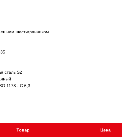
внешним шестигранником
,35
я сталь S2
анный
SO 1173 - C 6,3
Товар
Цена