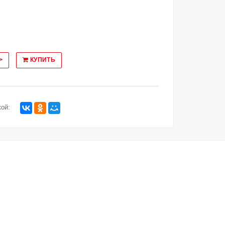
>
КУПИТЬ
ой: