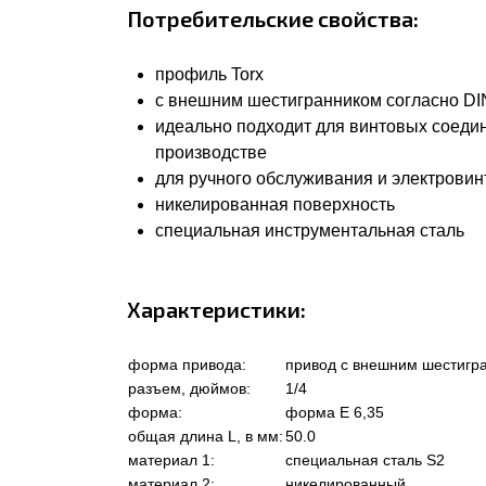
Потребительские свойства:
профиль Torx
с внешним шестигранником согласно DIN 
идеально подходит для винтовых соеди
производстве
для ручного обслуживания и электровин
никелированная поверхность
специальная инструментальная сталь
Характеристики:
форма привода:
привод с внешним шестигр
разъем, дюймов:
1/4
форма:
форма Е 6,35
общая длина L, в мм:
50.0
материал 1:
специальная сталь S2
материал 2:
никелированный