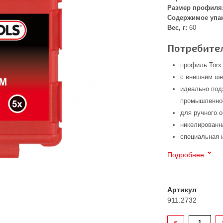
Размер профиля
Содержимое упа
Вес, г:
60
Потребител
профиль Torx
с внешним шес
идеально под
промышленнос
для ручного 
никелированн
специальная 
Подробнее
Артикул
911.2732
<