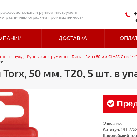
рофессиональный ручной инструмент
+
ля различных отраслей промышленности
МПАНИИ
ДОСТАВКА
ОПЛА
ытовых нужд
Ручные инструменты
Биты
Биты 50 мм CLASSIC на 1/4"
-
-
-
ке
Torx, 50 мм, Т20, 5 шт. в у
Пред
Описание:
Артикул:
911.273
Европейский тов