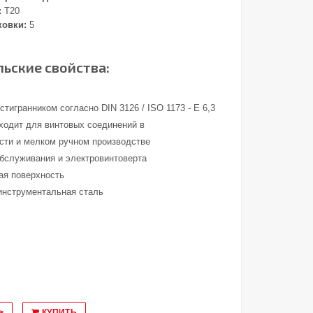
:
T20
ковки:
5
ьские свойства:
тигранником согласно DIN 3126 / ISO 1173 - E 6,3
ходит для винтовых соединений в
ти и мелком ручном производстве
обслуживания и электровинтоверта
ая поверхность
инструментальная сталь
>
КУПИТЬ