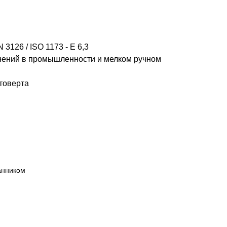
3126 / ISO 1173 - E 6,3
нений в промышленности и мелком ручном
товерта
анником