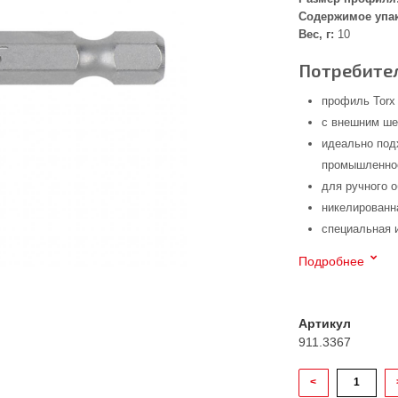
Содержимое упа
Вес, г:
10
Потребител
профиль Torx
с внешним шес
идеально под
промышленнос
для ручного 
никелированн
специальная 
Подробнее
Артикул
911.3367
<