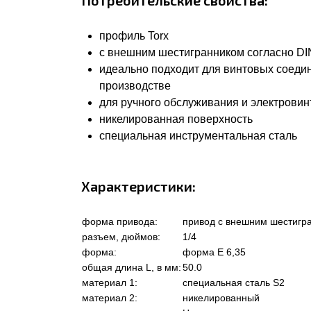
Потребительские свойства:
профиль Torx
с внешним шестигранником согласно DIN 
идеально подходит для винтовых соеди
производстве
для ручного обслуживания и электровин
никелированная поверхность
специальная инструментальная сталь
Характеристики:
форма привода:
привод с внешним шестигр
разъем, дюймов:
1/4
форма:
форма Е 6,35
общая длина L, в мм:
50.0
материал 1:
специальная сталь S2
материал 2:
никелированный