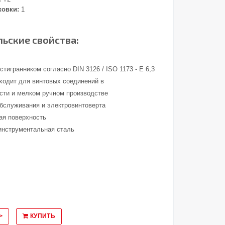
ковки:
1
ьские свойства:
тигранником согласно DIN 3126 / ISO 1173 - E 6,3
ходит для винтовых соединений в
ти и мелком ручном производстве
обслуживания и электровинтоверта
ая поверхность
инструментальная сталь
>
КУПИТЬ