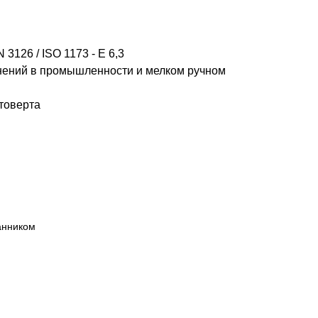
3126 / ISO 1173 - E 6,3
нений в промышленности и мелком ручном
товерта
анником