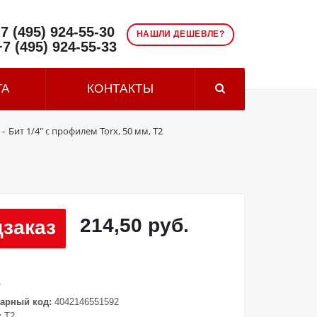
7 (495) 924-55-30
НАШЛИ ДЕШЕВЛЕ?
+7 (495) 924-55-33
ТА
КОНТАКТЫ
Бит 1/4" с профилем Torx, 50 мм, Т2
-
214,50 руб.
заказ
7
арный код:
4042146551592
:
T2