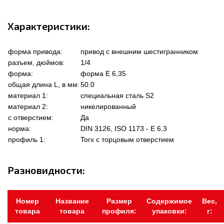
Характеристики:
форма привода:
привод с внешним шестигранником
разъем, дюймов:
1/4
форма:
форма Е 6,35
общая длина L, в мм:
50.0
материал 1:
специальная сталь S2
материал 2:
никелированный
с отверстием:
Да
норма:
DIN 3126, ISO 1173 - E 6,3
профиль 1:
Torx с торцовым отверстием
Разновидности:
Номер
Название
Размер
Содержимое
Вес,
товара
товара
профиля:
упаковки:
г: