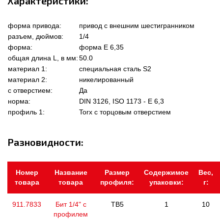
Характеристики:
форма привода:
привод с внешним шестигранником
разъем, дюймов:
1/4
форма:
форма Е 6,35
общая длина L, в мм:
50.0
материал 1:
специальная сталь S2
материал 2:
никелированный
с отверстием:
Да
норма:
DIN 3126, ISO 1173 - E 6,3
профиль 1:
Torx с торцовым отверстием
Разновидности:
Номер
Название
Размер
Содержимое
Вес,
товара
товара
профиля:
упаковки:
г:
911.7833
Бит 1/4" с
TB5
1
10
профилем