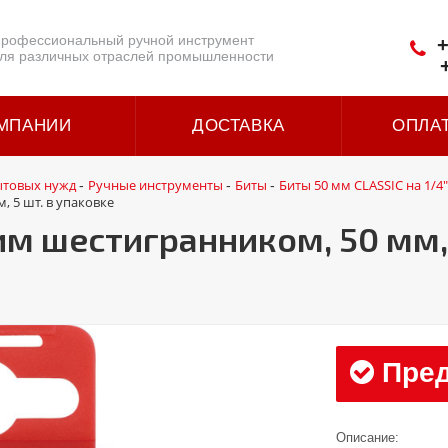
рофессиональный ручной инструмент
+
ля различных отраслей промышленности
МПАНИИ
ДОСТАВКА
ОПЛА
ытовых нужд
Ручные инструменты
Биты
Биты 50 мм CLASSIC на 1/4"
-
-
-
, 5 шт. в упаковке
им шестигранником, 50 мм, 
Пред
Описание: