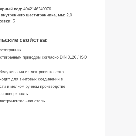
4
арный код:
4042146240076
внутреннего шестигранника, мм:
2,0
ковки:
5
ьские свойства:
естигранник
стигранным приводом согласно DIN 3126 / ISO
обслуживания и электровинтоверта
ходит для винтовых соединений в
ти и мелком ручном производстве
ая поверхность
инструментальная сталь