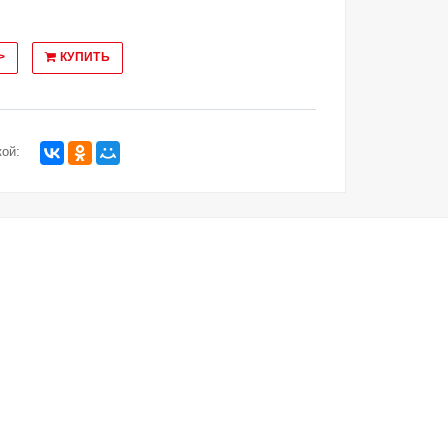
>
КУПИТЬ
ой: