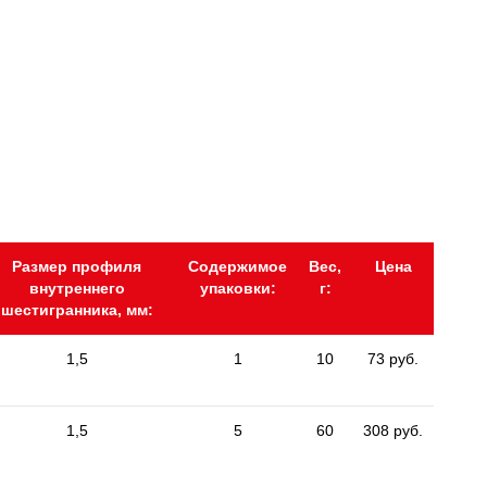
Размер профиля
Содержимое
Вес,
Цена
внутреннего
упаковки:
г:
шестигранника, мм:
1,5
1
10
73 руб.
1,5
5
60
308 руб.