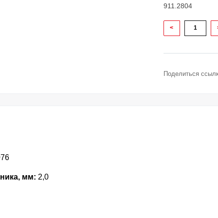
911.2804
<
Поделиться ссылк
076
ника, мм:
2,0