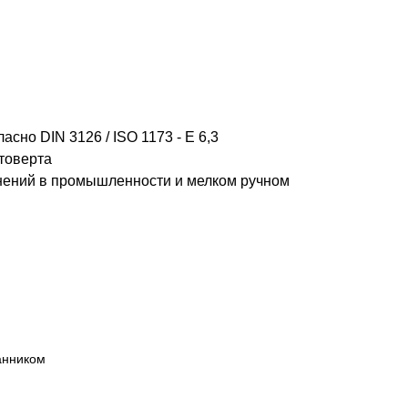
но DIN 3126 / ISO 1173 - E 6,3
товерта
нений в промышленности и мелком ручном
анником