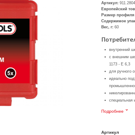
Артикул:
911.280
Европейский тов
Размер профиля 
Содержимое упа
Вес, г:
60
Потребител
внутренний ш
с внешним ше
1173 - E 6,3
для ручного 
идеально под
промышленнос
никелированн
специальная 
Подробнее
Артикул