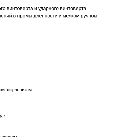
ого винтоверта и ударного винтоверта
нений в промышленности и мелком ручном
шестигранником
 S2
верстием