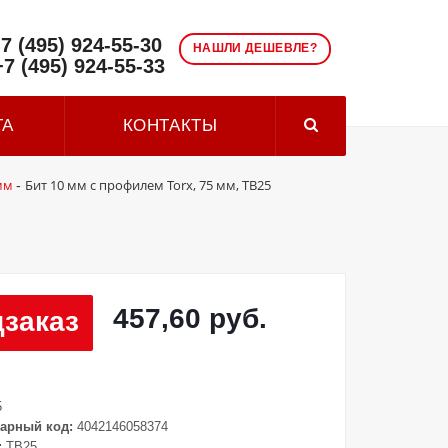
7 (495) 924-55-30
НАШЛИ ДЕШЕВЛЕ?
+7 (495) 924-55-33
ТА
КОНТАКТЫ
мм
Бит 10 мм с профилем Torx, 75 мм, ТВ25
-
457,60 руб.
заказ
5
арный код:
4042146058374
:
TB25