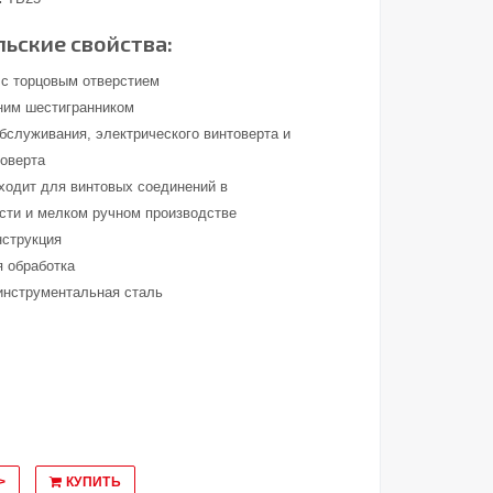
ьские свойства:
 с торцовым отверстием
ним шестигранником
обслуживания, электрического винтоверта и
товерта
ходит для винтовых соединений в
ти и мелком ручном производстве
нструкция
я обработка
инструментальная сталь
>
КУПИТЬ