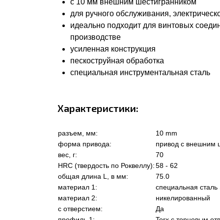
с 10 мм внешним шестигранником
для ручного обслуживания, электрическ
идеально подходит для винтовых соеди
производстве
усиленная конструкция
пескоструйная обработка
специальная инструментальная сталь
Характеристики:
разъем, мм:
10 mm
форма привода:
привод с внешним 
вес, г:
70
HRC (твердость по Роквеллу):
58 - 62
общая длина L, в мм:
75.0
материал 1:
специальная сталь
материал 2:
никелированный
с отверстием:
Да
профиль 1:
Torx с торцовым от