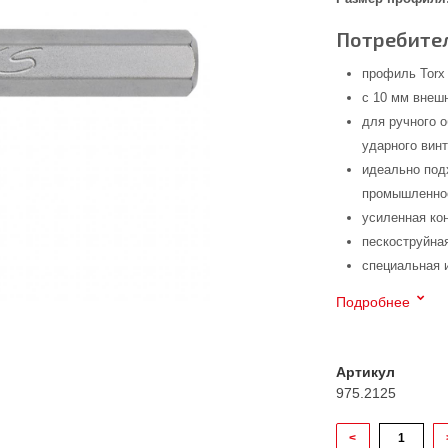
Потребител
профиль Torx
с 10 мм внеш
для ручного 
ударного вин
идеально под
промышленнос
усиленная ко
пескоструйна
специальная 
Подробнее
Артикул
975.2125
<