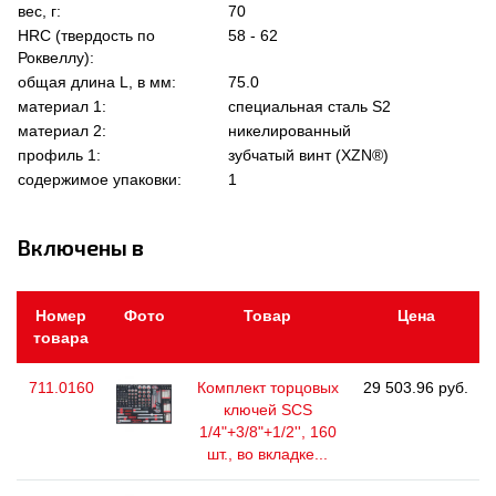
вес, г:
70
HRC (твердость по
58 - 62
Роквеллу):
общая длина L, в мм:
75.0
материал 1:
специальная сталь S2
материал 2:
никелированный
профиль 1:
зубчатый винт (XZN®)
содержимое упаковки:
1
Включены в
Номер
Фото
Товар
Цена
товара
711.0160
Комплект торцовых
29 503.96 руб.
ключей SCS
1/4"+3/8"+1/2'', 160
шт., во вкладке...