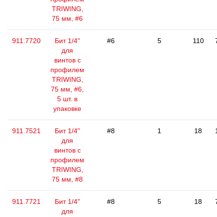
TRIWING,
75 мм, #6
911.7720
Бит 1/4"
#6
5
110
для
винтов с
профилем
TRIWING,
75 мм, #6,
5 шт. в
упаковке
911.7521
Бит 1/4"
#8
1
18
для
винтов с
профилем
TRIWING,
75 мм, #8
911.7721
Бит 1/4"
#8
5
18
для