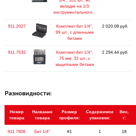
1/4", 101 шт., во
вкладке на 1/3
инструментального...
911.2027
Комплект бит 1/4'',
2 020.08 руб.
99 шт., с длинными
битами
911.7532
Комплект бит 1/4'',
2 294.44 руб.
75 мм, 32 шт., с
защитными битами
Разновидности:
Номер
Название
Размер
Содержимое
Вес,
товара
товара
профиля:
упаковки:
г:
911.7808
Бит 1/4"
#1
1
18