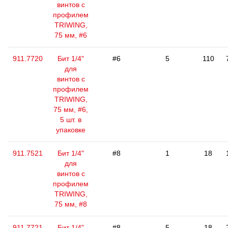
винтов с
профилем
TRIWING,
75 мм, #6
911.7720
Бит 1/4"
#6
5
110
для
винтов с
профилем
TRIWING,
75 мм, #6,
5 шт. в
упаковке
911.7521
Бит 1/4"
#8
1
18
для
винтов с
профилем
TRIWING,
75 мм, #8
911.7721
Бит 1/4"
#8
5
18