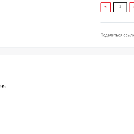
<
Поделиться ссылк
895