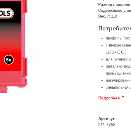
Размер профиля
Содержимое упа
Вес, г:
110
Потребител
профиль Torx
с внешним ше
1173 - E 6,3
для ручного 
идеально под
промышленнос
никелированн
специальная 
Подробнее
Артикул
911.7753