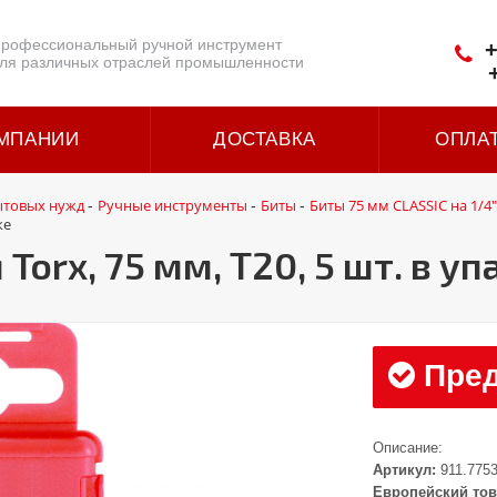
рофессиональный ручной инструмент
+
ля различных отраслей промышленности
МПАНИИ
ДОСТАВКА
ОПЛА
ытовых нужд
Ручные инструменты
Биты
Биты 75 мм CLASSIC на 1/4"
-
-
-
ке
Torx, 75 мм, Т20, 5 шт. в у
Пред
Описание:
Артикул:
911.775
Европейский тов