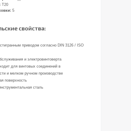
:
T20
ковки:
5
ьские свойства:
стигранным приводом согласно DIN 3126 / ISO
обслуживания и электровинтоверта
ходит для винтовых соединений в
ти и мелком ручном производстве
ая поверхность
инструментальная сталь