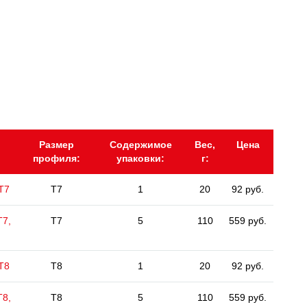
Размер
Содержимое
Вес,
Цена
профиля:
упаковки:
г:
 Т7
T7
1
20
92 руб.
Т7,
T7
5
110
559 руб.
 Т8
T8
1
20
92 руб.
Т8,
T8
5
110
559 руб.