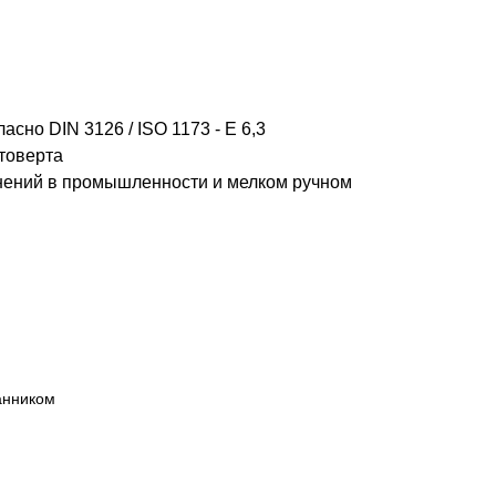
но DIN 3126 / ISO 1173 - E 6,3
товерта
нений в промышленности и мелком ручном
анником