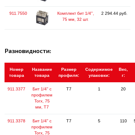
911.7550
Комплект бит 1/4'',
2 294.44 руб.
75 мм, 32 шт.
Разновидности:
Номер
Название
Размер
Содержимое
Вес,
товара
товара
профиля:
упаковки:
г:
911.3377
Бит 1/4" с
T7
1
20
профилем
Torx, 75
мм, Т7
911.3378
Бит 1/4" с
T7
5
110
профилем
Torx, 75