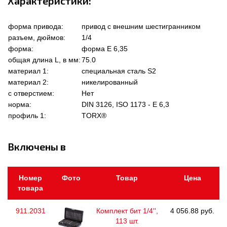
Характеристики:
форма привода:
привод с внешним шестигранником
разъем, дюймов:
1/4
форма:
форма Е 6,35
общая длина L, в мм:
75.0
материал 1:
специальная сталь S2
материал 2:
никелированный
с отверстием:
Нет
норма:
DIN 3126, ISO 1173 - E 6,3
профиль 1:
TORX®
Включены в
Номер
Фото
Товар
Цена
товара
911.2031
Комплект бит 1/4'',
4 056.88 руб.
113 шт.