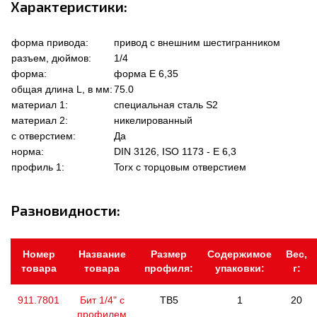
Характеристики:
форма привода:
привод с внешним шестигранником
разъем, дюймов:
1/4
форма:
форма Е 6,35
общая длина L, в мм:
75.0
материал 1:
специальная сталь S2
материал 2:
никелированный
с отверстием:
Да
норма:
DIN 3126, ISO 1173 - E 6,3
профиль 1:
Torx с торцовым отверстием
Разновидности:
Номер
Название
Размер
Содержимое
Вес,
товара
товара
профиля:
упаковки:
г:
911.7801
Бит 1/4" с
TB5
1
20
профилем