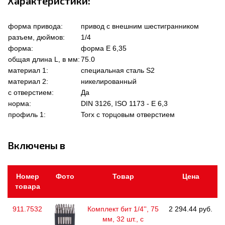
Характеристики:
форма привода:
привод с внешним шестигранником
разъем, дюймов:
1/4
форма:
форма Е 6,35
общая длина L, в мм:
75.0
материал 1:
специальная сталь S2
материал 2:
никелированный
с отверстием:
Да
норма:
DIN 3126, ISO 1173 - E 6,3
профиль 1:
Torx с торцовым отверстием
Включены в
Номер
Фото
Товар
Цена
товара
911.7532
Комплект бит 1/4'', 75
2 294.44 руб.
мм, 32 шт., с