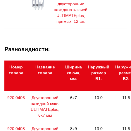
двусторонних
накидных ключей
ULTIMATEplus,
прямых, 12 шт.
Разновидности:
Номер
Название
Ширина
Наружный
Наруж
товара
товара
ключа,
размер
разме
мм:
В1:
В2:
920.0406
Двусторонний
6x7
10.0
11.5
накидной ключ
ULTIMATEplus,
6х7 мм
920.0408
Двусторонний
8x9
13.0
11.5