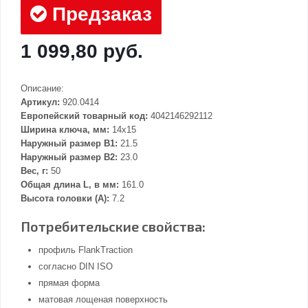
Предзаказ
1 099,80 руб.
Описание:
Артикул:
920.0414
Европейский товарный код:
4042146292112
Ширина ключа, мм:
14x15
Наружный размер В1:
21.5
Наружный размер В2:
23.0
Вес, г:
50
Общая длина L, в мм:
161.0
Высота головки (А):
7.2
Потребительские свойства:
профиль FlankTraction
согласно DIN ISO
прямая форма
матовая лощеная поверхность