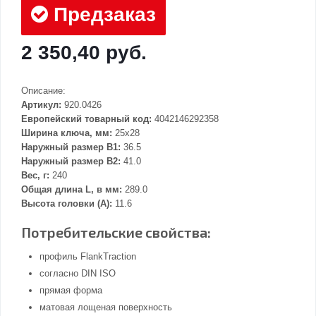
Предзаказ
2 350,40 руб.
Описание:
Артикул:
920.0426
Европейский товарный код:
4042146292358
Ширина ключа, мм:
25x28
Наружный размер В1:
36.5
Наружный размер В2:
41.0
Вес, г:
240
Общая длина L, в мм:
289.0
Высота головки (А):
11.6
Потребительские свойства:
профиль FlankTraction
согласно DIN ISO
прямая форма
матовая лощеная поверхность