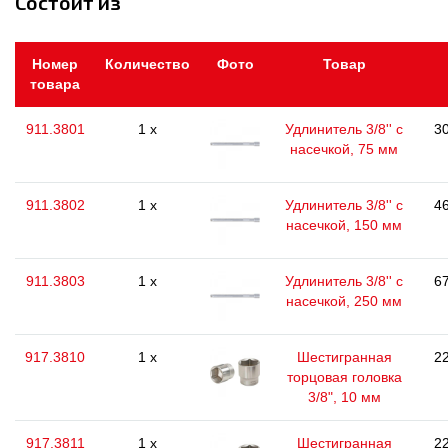
Состоит из
Номер
Количество
Фото
Товар
товара
911.3801
1 x
Удлинитель 3/8'' с
30
насечкой, 75 мм
911.3802
1 x
Удлинитель 3/8'' с
46
насечкой, 150 мм
911.3803
1 x
Удлинитель 3/8'' с
67
насечкой, 250 мм
917.3810
1 x
Шестигранная
22
торцовая головка
3/8", 10 мм
917.3811
1 x
Шестигранная
22