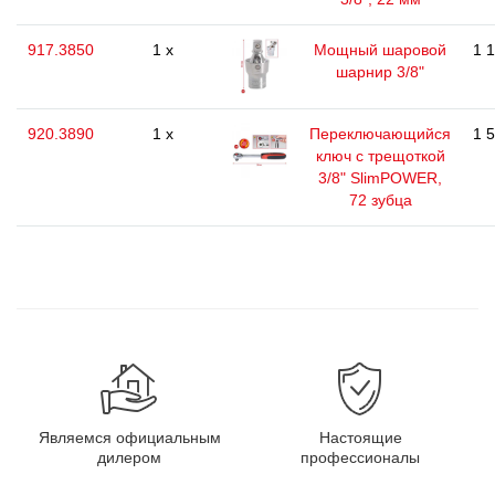
917.3850
1 x
Мощный шаровой
1 
шарнир 3/8"
920.3890
1 x
Переключающийся
1 
ключ с трещоткой
3/8" SlimPOWER,
72 зубца
Являемся официальным
Настоящие
дилером
профессионалы