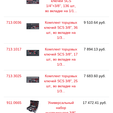
ключей SCS
1/4"+3/8'', 136 шт.,
во вкладке на 1/1...
713.0036
Комплект торцовых
9 510.64 руб.
ключей SCS 3/8", 36
шт., во вкладке на
1/3...
713.1017
Комплект торцовых
7 894.13 руб.
ключей SCS 3/8", 17
шт., во вкладке на
1/3...
713.3025
Комплект торцовых
7 683.60 руб.
ключей SCS 3/8", 25
шт., во вкладке на
1/3...
911.0665
Универсальный
17 472.41 руб.
набор
инструментов 3/8",