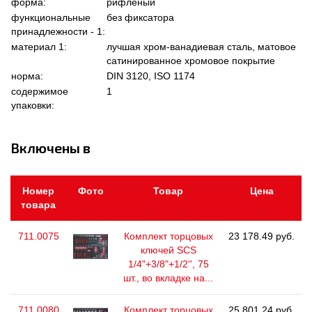
форма:
рифленый
функциональные
без фиксатора
принадлежности - 1:
материал 1:
лучшая хром-ванадиевая сталь, матовое
сатинированное хромовое покрытие
норма:
DIN 3120, ISO 1174
содержимое
1
упаковки:
Включены в
Номер
Фото
Товар
Цена
товара
711.0075
Комплект торцовых
23 178.49 руб.
ключей SCS
1/4"+3/8"+1/2'', 75
шт., во вкладке на...
711.0080
Комплект торцовых
25 801.24 руб.