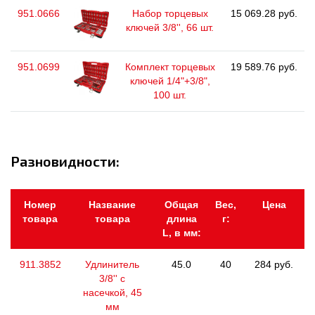
951.0666
Набор торцевых
15 069.28 руб.
ключей 3/8'', 66 шт.
951.0699
Комплект торцевых
19 589.76 руб.
ключей 1/4"+3/8",
100 шт.
Разновидности:
Номер
Название
Общая
Вес,
Цена
товара
товара
длина
г:
L, в мм:
911.3852
Удлинитель
45.0
40
284 руб.
3/8'' с
насечкой, 45
мм