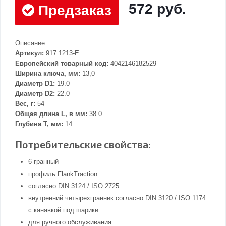
572 руб.
Предзаказ
Описание:
Артикул:
917.1213-E
Европейский товарный код:
4042146182529
Ширина ключа, мм:
13,0
Диаметр D1:
19.0
Диаметр D2:
22.0
Вес, г:
54
Общая длина L, в мм:
38.0
Глубина Т, мм:
14
Потребительские свойства:
6-гранный
профиль FlankTraction
согласно DIN 3124 / ISO 2725
внутренний четырехгранник согласно DIN 3120 / ISO 1174
с канавкой под шарики
для ручного обслуживания