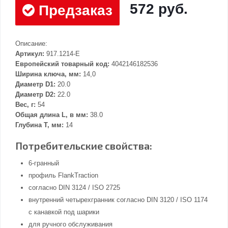
572 руб.
Предзаказ
Описание:
Артикул:
917.1214-E
Европейский товарный код:
4042146182536
Ширина ключа, мм:
14,0
Диаметр D1:
20.0
Диаметр D2:
22.0
Вес, г:
54
Общая длина L, в мм:
38.0
Глубина Т, мм:
14
Потребительские свойства:
6-гранный
профиль FlankTraction
согласно DIN 3124 / ISO 2725
внутренний четырехгранник согласно DIN 3120 / ISO 1174
с канавкой под шарики
для ручного обслуживания