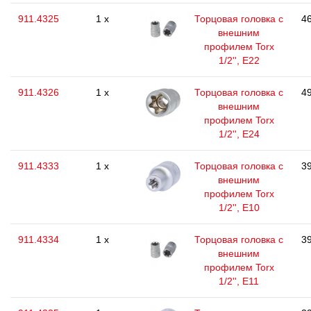
911.4325
1 x
Торцовая головка с
46
внешним
профилем Torx
1/2'', E22
911.4326
1 x
Торцовая головка с
49
внешним
профилем Torx
1/2'', E24
911.4333
1 x
Торцовая головка с
39
внешним
профилем Torx
1/2'', E10
911.4334
1 x
Торцовая головка с
39
внешним
профилем Torx
1/2'', E11