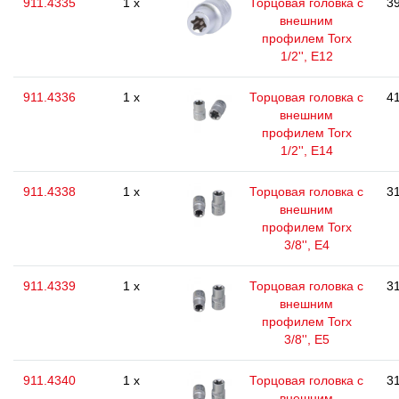
911.4335
1 x
Торцовая головка с
39
внешним
профилем Torx
1/2'', E12
911.4336
1 x
Торцовая головка с
41
внешним
профилем Torx
1/2'', E14
911.4338
1 x
Торцовая головка с
31
внешним
профилем Torx
3/8'', E4
911.4339
1 x
Торцовая головка с
31
внешним
профилем Torx
3/8'', E5
911.4340
1 x
Торцовая головка с
31
внешним