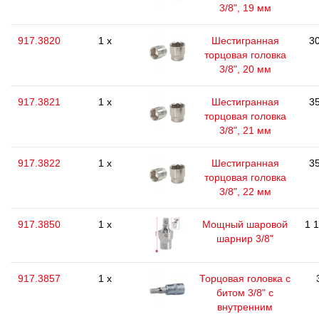
3/8", 19 мм
917.3820
1 x
Шестигранная
30
торцовая головка
3/8", 20 мм
917.3821
1 x
Шестигранная
35
торцовая головка
3/8", 21 мм
917.3822
1 x
Шестигранная
35
торцовая головка
3/8", 22 мм
917.3850
1 x
Мощный шаровой
1 
шарнир 3/8"
917.3857
1 x
Торцовая головка с
битом 3/8" с
внутренним