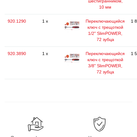
шестигранником,
10 мм
920.1290
1 x
Переключающийся
1 
ключ с трещоткой
1/2" SlimPOWER,
72 зубца
920.3890
1 x
Переключающийся
1 
ключ с трещоткой
3/8" SlimPOWER,
72 зубца