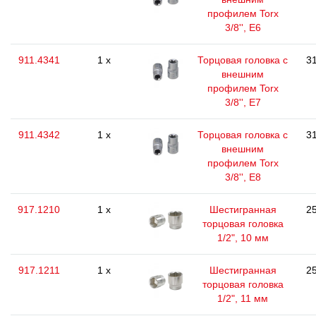
профилем Torx
3/8'', E6
911.4341
1 x
Торцовая головка с
31
внешним
профилем Torx
3/8'', E7
911.4342
1 x
Торцовая головка с
31
внешним
профилем Torx
3/8'', E8
917.1210
1 x
Шестигранная
25
торцовая головка
1/2", 10 мм
917.1211
1 x
Шестигранная
25
торцовая головка
1/2", 11 мм