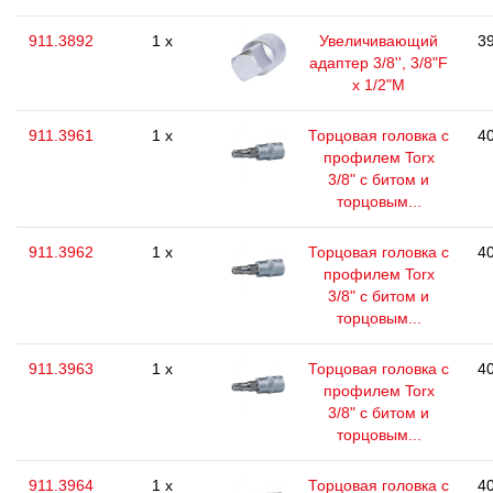
911.3892
1 x
Увеличивающий
39
адаптер 3/8'', 3/8"F
x 1/2"M
911.3961
1 x
Торцовая головка с
40
профилем Torx
3/8" с битом и
торцовым...
911.3962
1 x
Торцовая головка с
40
профилем Torx
3/8" с битом и
торцовым...
911.3963
1 x
Торцовая головка с
40
профилем Torx
3/8" с битом и
торцовым...
911.3964
1 x
Торцовая головка с
40