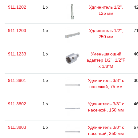
911.1202
1 x
Удлинитель 1/2",
42
125 мм
911.1203
1 x
Удлинитель 1/2",
71
250 мм
911.1233
1 x
Уменьшающий
46
адаптер 1/2'', 1/2"F
x 3/8"M
911.3801
1 x
Удлинитель 3/8'' с
30
насечкой, 75 мм
911.3802
1 x
Удлинитель 3/8'' с
46
насечкой, 150 мм
911.3803
1 x
Удлинитель 3/8'' с
67
насечкой, 250 мм