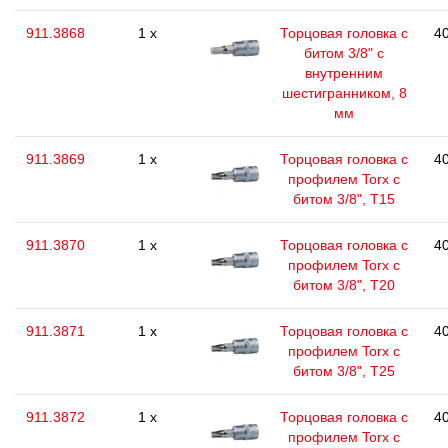
911.3868
1 x
Торцовая головка с
40
битом 3/8" с
внутренним
шестигранником, 8
мм
911.3869
1 x
Торцовая головка с
40
профилем Torx с
битом 3/8", T15
911.3870
1 x
Торцовая головка с
40
профилем Torx с
битом 3/8", T20
911.3871
1 x
Торцовая головка с
40
профилем Torx с
битом 3/8", T25
911.3872
1 x
Торцовая головка с
40
профилем Torx с