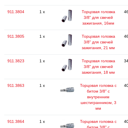
911.3804
1 x
Торцовая головка
46
3/8" для свечей
зажигания, 16мм
911.3805
1 x
Торцовая головка
46
3/8" для свечей
зажигания, 21 мм
911.3823
1 x
Торцовая головка
34
3/8" для свечей
зажигания, 18 мм
911.3863
1 x
Торцовая головка с
40
битом 3/8" с
внутренним
шестигранником, 3
мм
911.3864
1 x
Торцовая головка с
40
битом 3/8" с