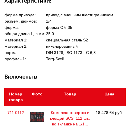
Характеристики:
форма привода:
привод с внешним шестигранником
разъем, дюймов:
1/4
форма:
форма C 6,35
общая длина L, в мм:
25.0
материал 1:
специальная сталь S2
материал 2:
никелированный
норма:
DIN 3126, ISO 1173 - C 6,3
профиль 1:
Torq-Set®
Включены в
Номер
Фото
Товар
Цена
товара
711.0112
Комплект отверток и
18 478.64 руб.
клещей SCS, 112 шт.,
во вкладке на 1/1...