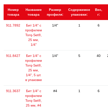
Номер
Название
Размер
Содержимое
Вес,
товара
товара
профиля:
упаковки:
г:
911.7892
Бит 1/4" с
1/4"
1
6
профилем
Torq-Set®,
25 мм,
1/4"
911.8427
Бит 1/4" с
1/4"
5
40
профилем
Torq-Set®,
25 мм,
1/4", 5 шт.
в упаковке
911.3637
Бит 1/4" с
#4
1
6
профилем
Torq-Set®,
25 мм, #4