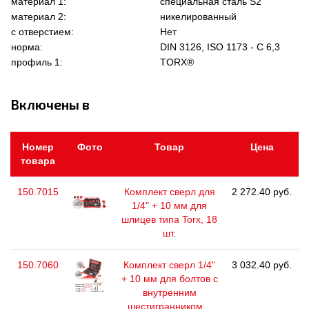
материал 1:
специальная сталь S2
материал 2:
никелированный
с отверстием:
Нет
норма:
DIN 3126, ISO 1173 - C 6,3
профиль 1:
TORX®
Включены в
Номер
Фото
Товар
Цена
товара
150.7015
Комплект сверл для
2 272.40 руб.
1/4" + 10 мм для
шлицев типа Torx, 18
шт.
150.7060
Комплект сверл 1/4"
3 032.40 руб.
+ 10 мм для болтов с
внутренним
шестигранником...