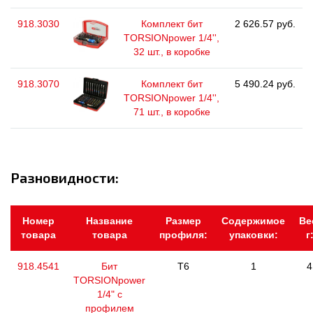
918.3030
Комплект бит
2 626.57 руб.
TORSIONpower 1/4'',
32 шт., в коробке
918.3070
Комплект бит
5 490.24 руб.
TORSIONpower 1/4'',
71 шт., в коробке
Разновидности:
Номер
Название
Размер
Содержимое
Ве
товара
товара
профиля:
упаковки:
г
918.4541
Бит
T6
1
4
TORSIONpower
1/4" с
профилем