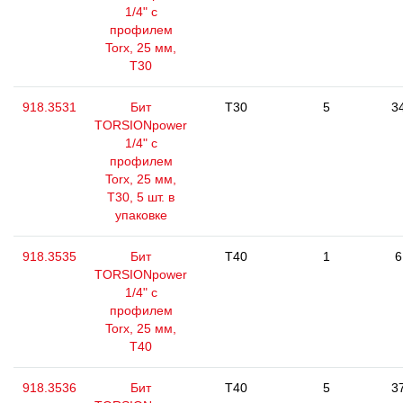
1/4" с
профилем
Torx, 25 мм,
Т30
918.3531
Бит
T30
5
3
TORSIONpower
1/4" с
профилем
Torx, 25 мм,
Т30, 5 шт. в
упаковке
918.3535
Бит
T40
1
6
TORSIONpower
1/4" с
профилем
Torx, 25 мм,
Т40
918.3536
Бит
T40
5
3