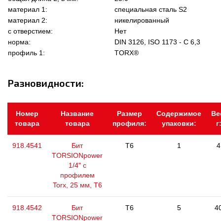
материал 1:
специальная сталь S2
материал 2:
никелированный
с отверстием:
Нет
норма:
DIN 3126, ISO 1173 - C 6,3
профиль 1:
TORX®
Разновидности:
Номер
Название
Размер
Содержимое
Ве
товара
товара
профиля:
упаковки:
г
918.4541
Бит
T6
1
4
TORSIONpower
1/4" с
профилем
Torx, 25 мм, Т6
918.4542
Бит
T6
5
4
TORSIONpower