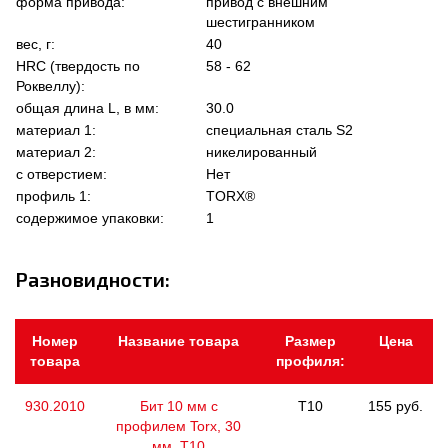
форма привода:
привод с внешним
шестигранником
вес, г:
40
HRC (твердость по
58 - 62
Роквеллу):
общая длина L, в мм:
30.0
материал 1:
специальная сталь S2
материал 2:
никелированный
с отверстием:
Нет
профиль 1:
TORX®
содержимое упаковки:
1
Разновидности:
Номер
Название товара
Размер
Цена
товара
профиля:
930.2010
Бит 10 мм с
T10
155 руб.
профилем Torx, 30
мм, Т10