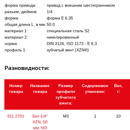
форма привода:
привод с внешним шестигранником
разъем, дюймов:
1/4
форма:
форма Е 6,35
общая длина L, в мм:
50.0
материал 1:
специальная сталь S2
материал 2:
никелированный
норма:
DIN 3126, ISO 1173 - E 6,3
профиль 1:
зубчатый винт (XZN®)
Разновидности:
Номер
Название
Размер
Содержимое
Вес,
товара
товара
профиля
упаковки:
г:
зубчатого
винта:
911.2701
Бит 1/4"
M3
1
10
XZN, 50
мм, М3