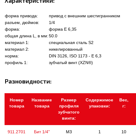
Характеристики:
форма привода:
привод с внешним шестигранником
разъем, дюймов:
1/4
форма:
форма Е 6,35
общая длина L, в мм:
50.0
материал 1:
специальная сталь S2
материал 2:
никелированный
норма:
DIN 3126, ISO 1173 - E 6,3
профиль 1:
зубчатый винт (XZN®)
Разновидности:
Номер
Название
Размер
Содержимое
Вес,
товара
товара
профиля
упаковки:
г:
зубчатого
винта:
911.2701
Бит 1/4"
M3
1
10